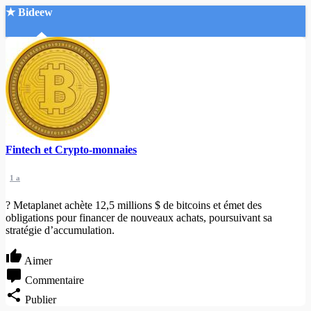
★ Bideew
Accueil
Fintech et Crypto-monnaies
Recherche Avancée
1 a
Mon compte
Connexion
? Metaplanet achète 12,5 millions $ de bitcoins et émet des
Créer un compte
obligations pour financer de nouveaux achats, poursuivant sa
Mode nuit
stratégie d’accumulation.
Aimer
Commentaire
Publier