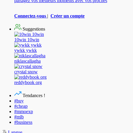
partagez vos meilleurs moments avec vos proches
Connectez-vous
|
Créer un compte
Suggestions
10win 10win
ywkk ywkk
niklascallagha
crystal snow
reddybook org
Tendances !
#buy
#cheap
#mmoexp
#mlb
#business
Langue