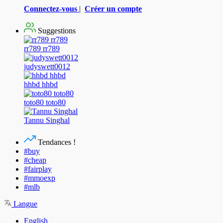
Connectez-vous
|
Créer un compte
Suggestions
rr789 rr789
judyswett0012
hhbd hhbd
toto80 toto80
Tannu Singhal
Tendances !
#buy
#cheap
#fairplay
#mmoexp
#mlb
Langue
English