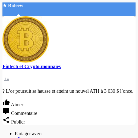
★ Bideew
Accueil
Fintech et Crypto-monnaies
Recherche Avancée
1 a
Mon compte
Connexion
? L’or poursuit sa hausse et atteint un nouvel ATH à 3 030 $ l’once.
Créer un compte
Mode nuit
Aimer
Commentaire
Publier
Partager avec: