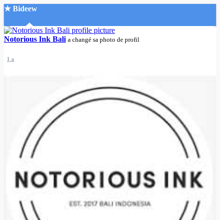
★ Bideew
Accueil
Notorious Ink Bali
a changé sa photo de profil
1 a
Recherche Avancée
Mon compte
Connexion
Créer un compte
Mode nuit