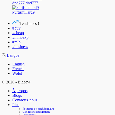
dnd777 dnd777
kurtismillard9
Tendances !
#buy
#cheap
#mmoexp
#mlb
#business
Langue
English
French
Wolof
© 2026 - Bideew
À propos
Blogs
Contactez nous
Plus
Politique de confidentialité
Conditions d'utilisation
Partenaires