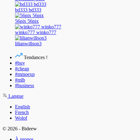
bd333 bd333
56pix 56pix
winko777 winko777
lilianwillson3
Tendances !
#buy
#cheap
#mmoexp
#mlb
#business
Langue
English
French
Wolof
© 2026 - Bideew
À propos