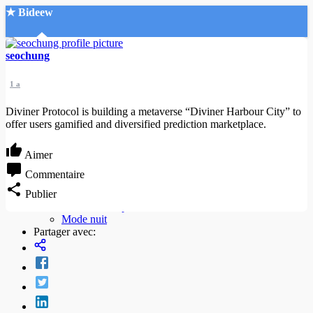
★ Bideew
Accueil
seochung
1 a
Diviner Protocol is building a metaverse “Diviner Harbour City” to
offer users gamified and diversified prediction marketplace.
Aimer
Recherche Avancée
Commentaire
Mon compte
Publier
Connexion
Créer un compte
Mode nuit
Partager avec: