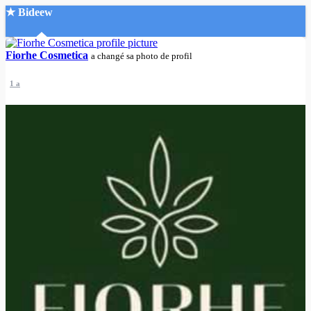
★ Bideew
Accueil
Fiorhe Cosmetica
a changé sa photo de profil
1 a
Recherche Avancée
Mon compte
Connexion
Créer un compte
Mode nuit