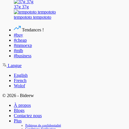
37g 37g
tempototo tempototo
Tendances !
#buy
#cheap
#mmoexp
#mlb
#business
Langue
English
French
Wolof
© 2026 - Bideew
À propos
Blogs
Contactez nous
Plus
Politique de confidentialité
Conditions d'utilisation