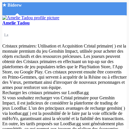
★ Bideew
Accueil
Amelie Tadou
1 a
Cristaux primaires: Utilisation et Acquisition Cristal primaire( ) est la
monnaie premium du jeu Genshin Impact, utilisée pour acheter des
objets exclusifs et des ressources précieuses. Les joueurs peuvent
obtenir des Cristaux primaires en effectuant un top-up sur des
Recherche Avancée
plateformes de jeu populaires telles que le PlayStation Store, l'App
Store, ou Google Play. Ces cristaux peuvent ensuite être convertis
Mon compte
en Primo-Gemmes, qui servent à acquérir de la Résine ou à effectuer
Connexion
des Vœux, permettant ainsi d'invoquer de nouveaux personnages et
Créer un compte
armes pour renforcer son équipe.
Mode nuit
Recharger les cristaux primaires sur LootBar.gg
Si vous souhaitez recharger vos Cristal primaire pour Genshin
Impact, il est judicieux de considérer la plateforme de trading de
jeux LootBar. L'un des principaux avantages de recharge genshin( )
via lootbar.gg( ) est la possibilité de le faire par la voie officielle de
miHoYo, garantissant ainsi la sécurité et la fiabilité des transactions.
En outre, les tarifs proposés sur LootBar.gg sont généralement plus
compétitifs, ce qui permet aux joueurs de réaliser des économies