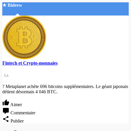
★ Bideew
Accueil
Fintech et Crypto-monnaies
Recherche Avancée
1 a
Mon compte
Connexion
? Metaplanet achète 696 bitcoins supplémentaires. Le géant japonais
Créer un compte
détient désormais 4 046 BTC.
Mode nuit
Aimer
Commentaire
Publier