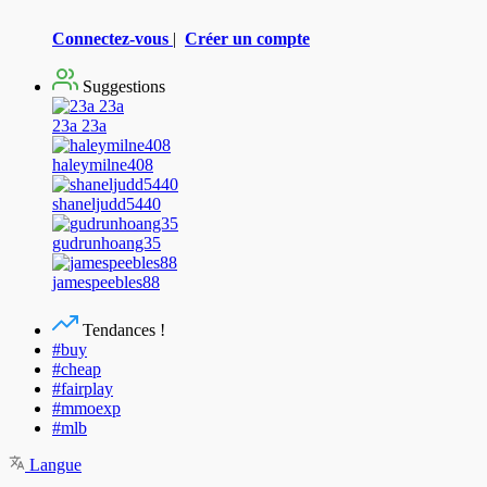
Connectez-vous
|
Créer un compte
Suggestions
23a 23a
haleymilne408
shaneljudd5440
gudrunhoang35
jamespeebles88
Tendances !
#buy
#cheap
#fairplay
#mmoexp
#mlb
Langue