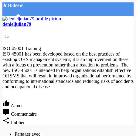
★ Bideew
Accueil
denieljulian79
1 a
ISO 45001 Training
ISO 45001 has been developed based on the best practices of
existing OHS management systems; it is an improvement on these
with a focus on prevention rather than a reaction to problems. The
Recherche Avancée
new ISO 45001 is intended to help organizations establish effective
OHSMS that will result in improved organizational performance by
Mon compte
conforming to international standards and reducing risks of accidents
Connexion
and occupational disease.
Créer un compte
Mode nuit
Aimer
Commentaire
Publier
Partager avec: