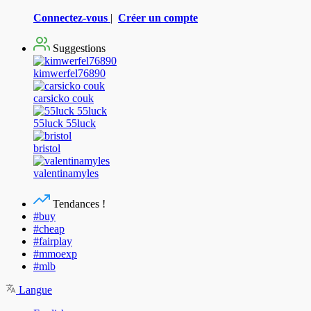
Connectez-vous
|
Créer un compte
Suggestions
kimwerfel76890
carsicko couk
55luck 55luck
bristol
valentinamyles
Tendances !
#buy
#cheap
#fairplay
#mmoexp
#mlb
Langue