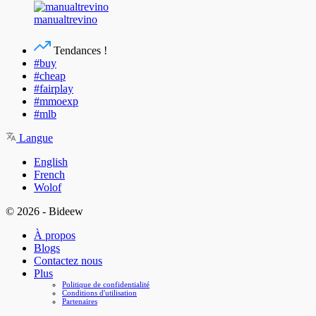
manualtrevino
Tendances !
#buy
#cheap
#fairplay
#mmoexp
#mlb
Langue
English
French
Wolof
© 2026 - Bideew
À propos
Blogs
Contactez nous
Plus
Politique de confidentialité
Conditions d'utilisation
Partenaires