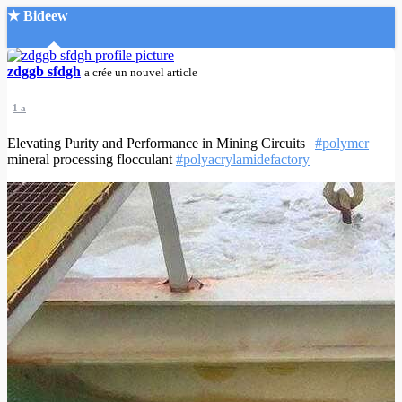
★ Bideew
Accueil
zdggb sfdgh
a crée un nouvel article
1 a
Elevating Purity and Performance in Mining Circuits |
#polymer
mineral processing flocculant
#polyacrylamidefactory
Recherche Avancée
Mon compte
Connexion
Créer un compte
Mode nuit