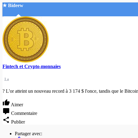
★ Bideew
Accueil
Fintech et Crypto-monnaies
Recherche Avancée
1 a
Mon compte
Connexion
? L'or atteint un nouveau record à 3 174 $ l'once, tandis que le Bitcoi
Créer un compte
Mode nuit
Aimer
Commentaire
Publier
Partager avec: