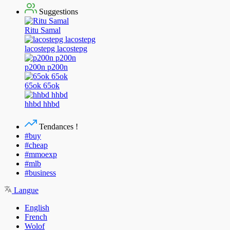
Suggestions
Ritu Samal
lacostepg lacostepg
p200n p200n
65ok 65ok
hhbd hhbd
Tendances !
#buy
#cheap
#mmoexp
#mlb
#business
Langue
English
French
Wolof