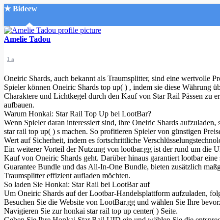
★ Bideew
Accueil
Amelie Tadou
1 a
Oneiric Shards, auch bekannt als Traumsplitter, sind eine wertvolle 
Spieler können Oneiric Shards top up( ) , indem sie diese Währung ü
Charaktere und Lichtkegel durch den Kauf von Star Rail Pässen zu er
aufbauen.
Recherche Avancée
Warum Honkai: Star Rail Top Up bei LootBar?
Wenn Spieler daran interessiert sind, ihre Oneiric Shards aufzuladen, s
Mon compte
star rail top up( ) s machen. So profitieren Spieler von günstigen Pr
Connexion
Wert auf Sicherheit, indem es fortschrittliche Verschlüsselungstechn
Créer un compte
Ein weiterer Vorteil der Nutzung von lootbar.gg ist der rund um die
Mode nuit
Kauf von Oneiric Shards geht. Darüber hinaus garantiert lootbar ein
Guarantee Bundle und das All-In-One Bundle, bieten zusätzlich maßgesc
Traumsplitter effizient aufladen möchten.
So laden Sie Honkai: Star Rail bei LootBar auf
Um Oneiric Shards auf der Lootbar-Handelsplattform aufzuladen, folg
Besuchen Sie die Website von LootBar.gg und wählen Sie Ihre bevor
Navigieren Sie zur honkai star rail top up center( ) Seite.
Geben Sie Ihre Honkai Star Rail UID ein und wählen Sie die entspre