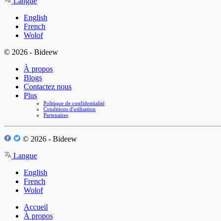
Langue
English
French
Wolof
© 2026 - Bideew
À propos
Blogs
Contactez nous
Plus
Politique de confidentialité
Conditions d'utilisation
Partenaires
© 2026 - Bideew
Langue
English
French
Wolof
Accueil
À propos