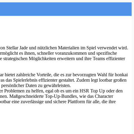
on Stellar Jade und nützlichen Materialien im Spiel verwendet wird.
ermöglicht es ihnen, schneller voranzukommen und spezifische
 strategischen Möglichkeiten erweitern und ihre Teams effizienter
bar bietet zahlreiche Vorteile, die es zur bevorzugten Wahl für honkai
s das Spielerlebnis effizienter gestaltet. Zudem legt lootbar großen
t persönlicher Daten zu gewährleisten.
oder Problemen zu helfen, egal ob es um ein HSR Top Up oder den
können. Maßgeschneiderte Top-Up-Bundles, wie das Character
bar eine zuverlässige und sichere Plattform für alle, die ihre