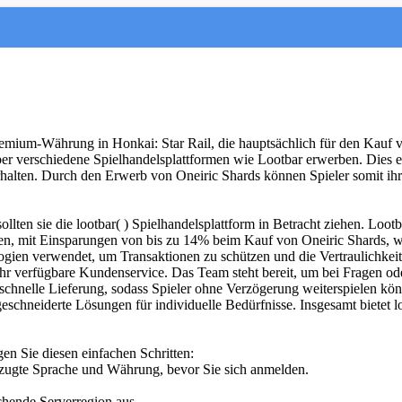
Premium-Währung in Honkai: Star Rail, die hauptsächlich für den Kauf v
ber verschiedene Spielhandelsplattformen wie Lootbar erwerben. Dies 
halten. Durch den Erwerb von Oneiric Shards können Spieler somit ihre
ollten sie die lootbar( ) Spielhandelsplattform in Betracht ziehen. Loot
eisen, mit Einsparungen von bis zu 14% beim Kauf von Oneiric Shards, wa
ologien verwendet, um Transaktionen zu schützen und die Vertraulichkei
 Uhr verfügbare Kundenservice. Das Team steht bereit, um bei Fragen 
e schnelle Lieferung, sodass Spieler ohne Verzögerung weiterspielen 
hneiderte Lösungen für individuelle Bedürfnisse. Insgesamt bietet loot
en Sie diesen einfachen Schritten:
zugte Sprache und Währung, bevor Sie sich anmelden.
chende Serverregion aus.