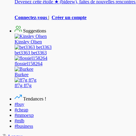
Devenez cette étoile ★ (bideew), faites de nouvelles rencontr
Connectez-vous
|
Créer un compte
Suggestions
Kinsley Olsen
bet3363 bet3363
flossiel158264
Burkee
ff7g ff7g
Tendances !
#buy
#cheap
#mmoexp
#mlb
#business