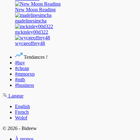
New Moon Reading
madelinesimcha
mckinley00d322
wycgeoffrey48
Tendances !
#buy
#cheap
#mmoexp
#mlb
#business
Langue
English
French
Wolof
© 2026 - Bideew
À propos