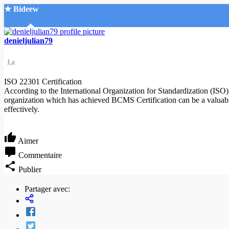
★ Bideew
Accueil
denieljulian79
1 a
ISO 22301 Certification
According to the International Organization for Standardization (ISO)
organization which has achieved BCMS Certification can be a valuable 
effectively.
Recherche Avancée
Mon compte
Aimer
Connexion
Créer un compte
Commentaire
Mode nuit
Publier
Partager avec: