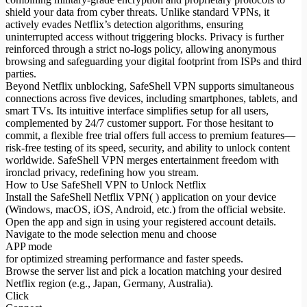
shield your data from cyber threats. Unlike standard VPNs, it
actively evades Netflix’s detection algorithms, ensuring
uninterrupted access without triggering blocks. Privacy is further
reinforced through a strict no-logs policy, allowing anonymous
browsing and safeguarding your digital footprint from ISPs and third
parties.
Beyond Netflix unblocking, SafeShell VPN supports simultaneous
connections across five devices, including smartphones, tablets, and
smart TVs. Its intuitive interface simplifies setup for all users,
complemented by 24/7 customer support. For those hesitant to
commit, a flexible free trial offers full access to premium features—
risk-free testing of its speed, security, and ability to unlock content
worldwide. SafeShell VPN merges entertainment freedom with
ironclad privacy, redefining how you stream.
How to Use SafeShell VPN to Unlock Netflix
Install the SafeShell Netflix VPN( ) application on your device
(Windows, macOS, iOS, Android, etc.) from the official website.
Open the app and sign in using your registered account details.
Navigate to the mode selection menu and choose
APP mode
for optimized streaming performance and faster speeds.
Browse the server list and pick a location matching your desired
Netflix region (e.g., Japan, Germany, Australia).
Click