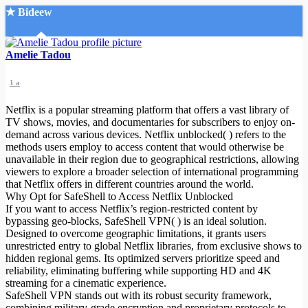
★ Bideew
Accueil
Amelie Tadou
1 a
Netflix is a popular streaming platform that offers a vast library of
TV shows, movies, and documentaries for subscribers to enjoy on-
demand across various devices. Netflix unblocked( ) refers to the
methods users employ to access content that would otherwise be
Recherche Avancée
unavailable in their region due to geographical restrictions, allowing
viewers to explore a broader selection of international programming
Mon compte
that Netflix offers in different countries around the world.
Connexion
Why Opt for SafeShell to Access Netflix Unblocked
Créer un compte
If you want to access Netflix’s region-restricted content by
Mode nuit
bypassing geo-blocks, SafeShell VPN( ) is an ideal solution.
Designed to overcome geographic limitations, it grants users
unrestricted entry to global Netflix libraries, from exclusive shows to
hidden regional gems. Its optimized servers prioritize speed and
reliability, eliminating buffering while supporting HD and 4K
streaming for a cinematic experience.
SafeShell VPN stands out with its robust security framework,
combining military-grade encryption and proprietary protocols to