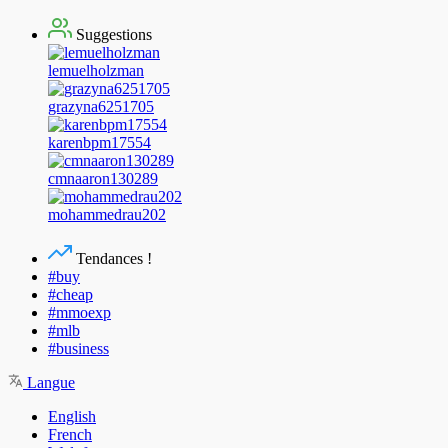
Suggestions
lemuelholzman
grazyna6251705
karenbpm17554
cmnaaron130289
mohammedrau202
Tendances !
#buy
#cheap
#mmoexp
#mlb
#business
Langue
English
French