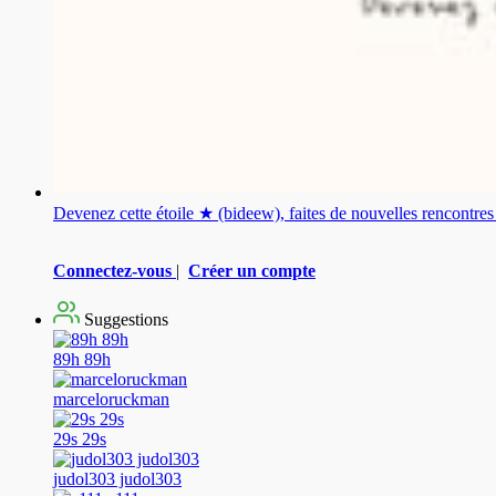
Devenez cette étoile ★ (bideew), faites de nouvelles rencontr
Connectez-vous
|
Créer un compte
Suggestions
89h 89h
marceloruckman
29s 29s
judol303 judol303