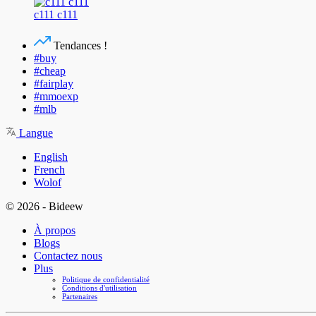
c111 c111
Tendances !
#buy
#cheap
#fairplay
#mmoexp
#mlb
Langue
English
French
Wolof
© 2026 - Bideew
À propos
Blogs
Contactez nous
Plus
Politique de confidentialité
Conditions d'utilisation
Partenaires