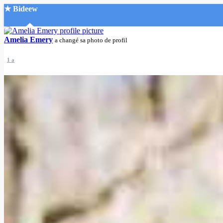
★ Bideew
Accueil
Amelia Emery
a changé sa photo de profil
1 a
Recherche Avancée
Mon compte
Connexion
Créer un compte
Mode nuit