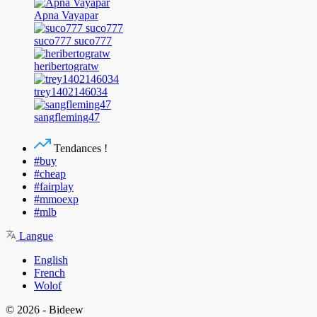
Apna Vayapar
suco777 suco777
heribertogratw
trey1402146034
sangfleming47
Tendances !
#buy
#cheap
#fairplay
#mmoexp
#mlb
Langue
English
French
Wolof
© 2026 - Bideew