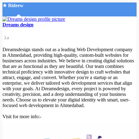
★ Bideew
Accueil
Dreams design
1 a
Dreamsdesign stands out as a leading Web Development company
in Ahmedabad, providing high-quality, custom-built websites for
businesses across industries. We believe in creating digital solutions
that are as functional as they are beautiful. Our team combines
Recherche Avancée
technical proficiency with innovative design to craft websites that
attract, engage, and convert. Whether you're a startup or an
Mon compte
enterprise, we deliver tailored web development services that align
Connexion
with your goals. At Dreamsdesign, every project is powered by
Créer un compte
creativity, precision, and a deep understanding of your business
Mode nuit
needs. Choose us to elevate your digital identity with smart, user-
focused web development in Ahmedabad.
Visit for more info:-