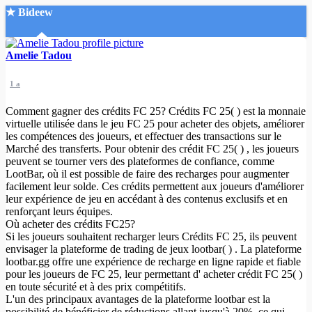
★ Bideew
Accueil
Amelie Tadou
1 a
Comment gagner des crédits FC 25? Crédits FC 25( ) est la monnaie
virtuelle utilisée dans le jeu FC 25 pour acheter des objets, améliorer
les compétences des joueurs, et effectuer des transactions sur le
Marché des transferts. Pour obtenir des crédit FC 25( ) , les joueurs
Recherche Avancée
peuvent se tourner vers des plateformes de confiance, comme
LootBar, où il est possible de faire des recharges pour augmenter
Mon compte
facilement leur solde. Ces crédits permettent aux joueurs d'améliorer
Connexion
leur expérience de jeu en accédant à des contenus exclusifs et en
Créer un compte
renforçant leurs équipes.
Mode nuit
Où acheter des crédits FC25?
Si les joueurs souhaitent recharger leurs Crédits FC 25, ils peuvent
envisager la plateforme de trading de jeux lootbar( ) . La plateforme
lootbar.gg offre une expérience de recharge en ligne rapide et fiable
pour les joueurs de FC 25, leur permettant d' acheter crédit FC 25( )
en toute sécurité et à des prix compétitifs.
L'un des principaux avantages de la plateforme lootbar est la
possibilité de bénéficier de réductions allant jusqu'à 20%, ce qui