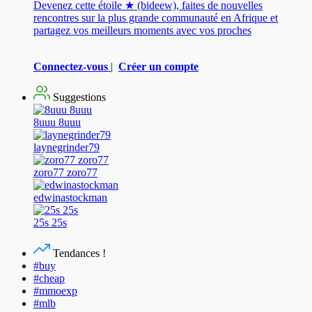
Devenez cette étoile ★ (bideew), faites de nouvelles
rencontres sur la plus grande communauté en Afrique et
partagez vos meilleurs moments avec vos proches
Connectez-vous
|
Créer un compte
Suggestions
8uuu 8uuu
laynegrinder79
zoro77 zoro77
edwinastockman
25s 25s
Tendances !
#buy
#cheap
#mmoexp
#mlb