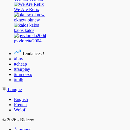
We Are Refix
oknew oknew
kalos kalos
pvvloretta2004
Tendances !
#buy
#cheap
#fairplay
#mmoexp
#mlb
Langue
English
French
Wolof
© 2026 - Bideew
À propos