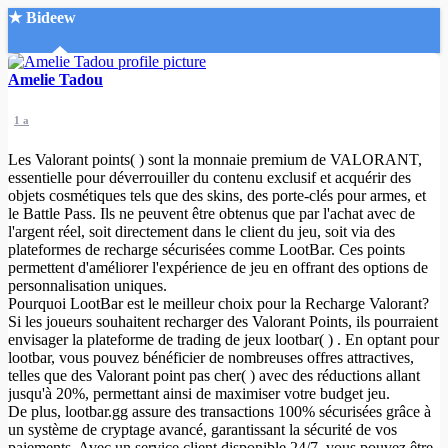
★ Bideew
Accueil
Amelie Tadou
1 a
Les Valorant points( ) sont la monnaie premium de VALORANT,
essentielle pour déverrouiller du contenu exclusif et acquérir des
objets cosmétiques tels que des skins, des porte-clés pour armes, et
le Battle Pass. Ils ne peuvent être obtenus que par l'achat avec de
Recherche Avancée
l'argent réel, soit directement dans le client du jeu, soit via des
plateformes de recharge sécurisées comme LootBar. Ces points
Mon compte
permettent d'améliorer l'expérience de jeu en offrant des options de
Connexion
personnalisation uniques.
Créer un compte
Pourquoi LootBar est le meilleur choix pour la Recharge Valorant?
Mode nuit
Si les joueurs souhaitent recharger des Valorant Points, ils pourraient
envisager la plateforme de trading de jeux lootbar( ) . En optant pour
lootbar, vous pouvez bénéficier de nombreuses offres attractives,
telles que des Valorant point pas cher( ) avec des réductions allant
jusqu'à 20%, permettant ainsi de maximiser votre budget jeu.
De plus, lootbar.gg assure des transactions 100% sécurisées grâce à
un système de cryptage avancé, garantissant la sécurité de vos
paiements. Avec un service client disponible 24/7, vous pouvez être