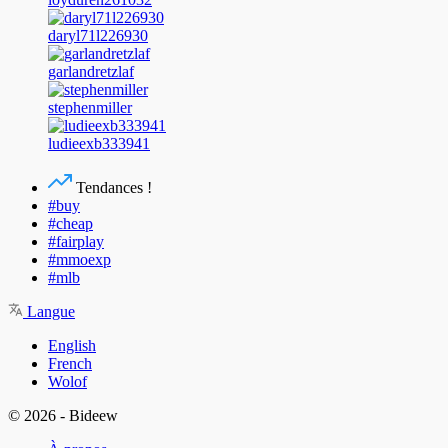
daryl71l226930
garlandretzlaf
stephenmiller
ludieexb333941
Tendances !
#buy
#cheap
#fairplay
#mmoexp
#mlb
Langue
English
French
Wolof
© 2026 - Bideew