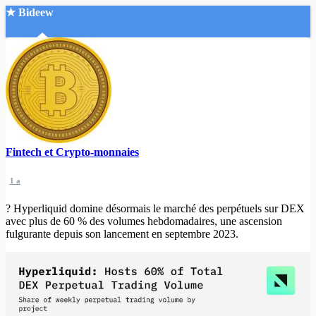
★ Bideew
Accueil
Fintech et Crypto-monnaies
Recherche Avancée
1 a
Mon compte
Connexion
? Hyperliquid domine désormais le marché des perpétuels sur DEX
Créer un compte
avec plus de 60 % des volumes hebdomadaires, une ascension
Mode nuit
fulgurante depuis son lancement en septembre 2023.