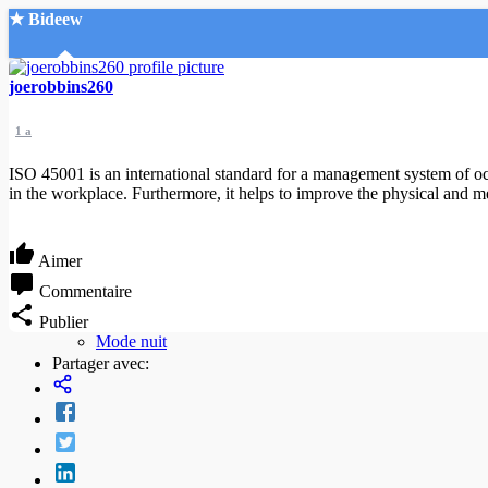
★ Bideew
Accueil
joerobbins260
1 a
ISO 45001 is an international standard for a management system of occ
in the workplace. Furthermore, it helps to improve the physical and me
Recherche Avancée
Aimer
Mon compte
Commentaire
Connexion
Publier
Créer un compte
Mode nuit
Partager avec: