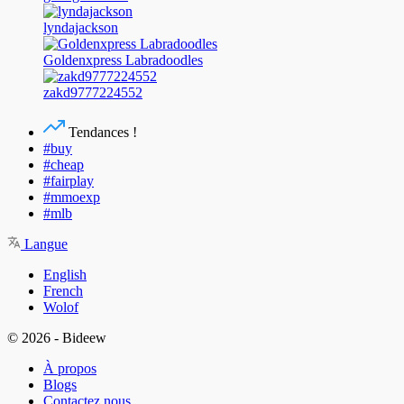
lyndajackson
Goldenxpress Labradoodles
zakd9777224552
Tendances !
#buy
#cheap
#fairplay
#mmoexp
#mlb
Langue
English
French
Wolof
© 2026 - Bideew
À propos
Blogs
Contactez nous