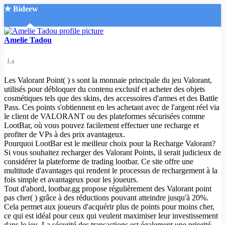
★ Bideew
Accueil
Amelie Tadou
1 a
Les Valorant Point( ) s sont la monnaie principale du jeu Valorant,
utilisés pour débloquer du contenu exclusif et acheter des objets
cosmétiques tels que des skins, des accessoires d'armes et des Battle
Pass. Ces points s'obtiennent en les achetant avec de l'argent réel via
Recherche Avancée
le client de VALORANT ou des plateformes sécurisées comme
LootBar, où vous pouvez facilement effectuer une recharge et
Mon compte
profiter de VPs à des prix avantageux.
Connexion
Pourquoi LootBar est le meilleur choix pour la Recharge Valorant?
Créer un compte
Si vous souhaitez recharger des Valorant Points, il serait judicieux de
Mode nuit
considérer la plateforme de trading lootbar. Ce site offre une
multitude d'avantages qui rendent le processus de rechargement à la
fois simple et avantageux pour les joueurs.
Tout d'abord, lootbar.gg propose régulièrement des Valorant point
pas cher( ) grâce à des réductions pouvant atteindre jusqu'à 20%.
Cela permet aux joueurs d'acquérir plus de points pour moins cher,
ce qui est idéal pour ceux qui veulent maximiser leur investissement
dans le jeu. La sécurité des transactions est également une priorité