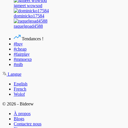
igmeet wowsod
dominicko17584
raquelgoad4588
Tendances !
#buy
#cheap
#fairplay
#mmoexp
#mlb
Langue
English
French
Wolof
© 2026 - Bideew
À propos
Blogs
Contactez nous