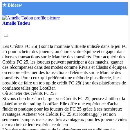
★ Bideew
Accueil
Amelie Tadou
1 a
Les Crédits FC 25( ) sont la monnaie virtuelle utilisée dans le jeu FC
25 pour acheter des joueurs, améliorer votre équipe et engager dans
diverses transactions sur le Marché des transferts. Pour acquérir des
Crédits FC 25, les joueurs peuvent participer à des matchs, gagner
Recherche Avancée
des récompenses dans des modes comme Rivals et Clashs d'équipes,
ou encore effectuer des transactions d'éléments sur le Marché des
Mon compte
transferts. Pour ceux qui préfèrent une méthode plus directe, il est
Connexion
possible de faire un top up de crédit FC 25( ) sur des plateformes de
Créer un compte
confiance telles que LootBar.
Mode nuit
Où acheter des crédits FC25?
Si vous cherchez à recharger vos Crédits FC 25, pensez à utiliser la
plateforme de trading LootBar. Elle offre une expérience d'achat
fluide et pratique pour les joueurs de FC 25 grâce à ses nombreux
avantages. Acheter vos Crédits FC 25 sur lootbar.gg( ) est non
seulement simple, mais aussi très avantageux pour les joueurs avides
de maximiser leur expérience de jeu.
L'un des principaux atouts de la plateforme est sa politique de