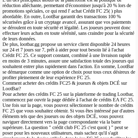
réduction alléchante, permettant d'économiser jusqu'à 20 % lors de
promotions spéciales, ce qui rend l' achat Crédit FC 25( ) plus
abordable. En outre, LootBar garantit des transactions 100 %
sécurisées grâce à un cryptage avancé, assurant que vos paiements
se déroulent en toute sécurité et légalité. Les joueurs peuvent donc
effectuer leurs achats en toute sérénité, sans craindre pour la sécurité
de leurs données.
De plus, lootbar.gg propose un service client disponible 24 heures
sur 24 et 7 jours sur 7, prêt à aider pour tout besoin lié à l'achat
Crédit FC 25. Ce support constant, combiné à une livraison rapide
en moins de 3 minutes, assure une satisfaction totale des joueurs qui
souhaitent entrer plus rapidement dans l'action. En somme, LootBar
se démarque comme une option de choix pour tous ceux désireux de
profiter pleinement de leur expérience FC 25.
Comment acheter des crédits FC25 & joueurs & objets DCÉ sur
LootBar?
Pour acheter des crédits FC 25 sur la plateforme de trading Lootbar,
commencez par ouvrir la page dédiée à l'achat de crédits EA FC 25.
Une fois sur la page, vous pouvez sélectionner le nombre de crédits
FC 25 que vous souhaitez obtenir. Si vous êtes intéressé par d'autres
éléments tels que des joueurs ou des objets DCÉ, vous pouvez
naviguer directement vers la page correspondante via la barre
supérieure. La question " crédit club FC 25 c'est quoi( ) " peut se
poser pour les nouveaux utilisateurs, mais sachez qu'il s'agit