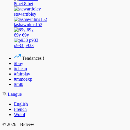
8tbet 8tbet
stewartfoley
lashawnlms152
69y 69y
p933 p933
Tendances !
#buy
#cheap
#fairplay
#mmoexp
#mlb
Langue
English
French
Wolof
© 2026 - Bideew