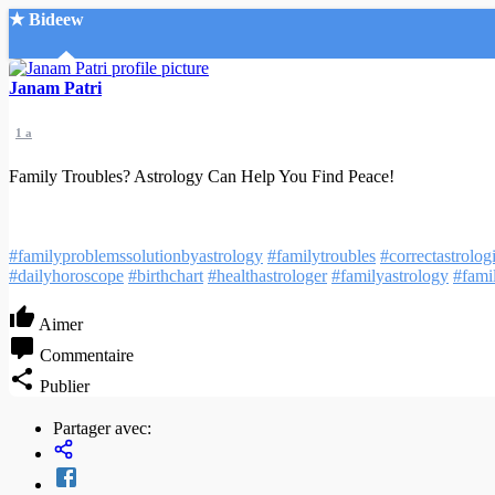
★ Bideew
Accueil
Janam Patri
1 a
Family Troubles? Astrology Can Help You Find Peace!
Recherche Avancée
#familyproblemssolutionbyastrology
#familytroubles
#correctastrolog
#dailyhoroscope
#birthchart
#healthastrologer
#familyastrology
#fami
Mon compte
Connexion
Aimer
Créer un compte
Mode nuit
Commentaire
Publier
Partager avec: