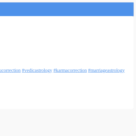
ucorrection
#vedicastrology
#karmacorrection
#marriageastrology