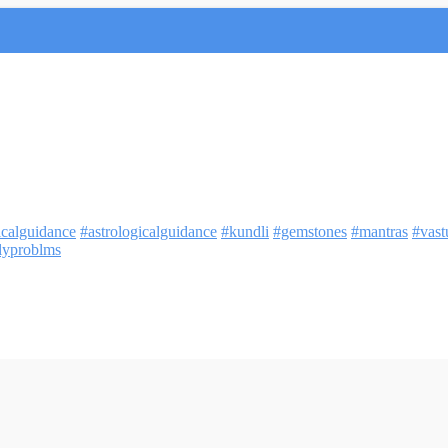
icalguidance
#astrologicalguidance
#kundli
#gemstones
#mantras
#vast
lyproblms