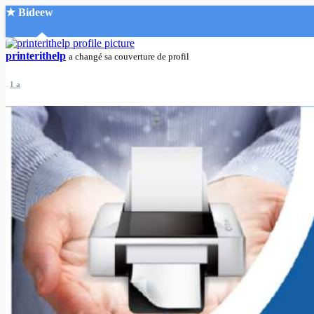
★ Bideew
Accueil
printerithelp
a changé sa couverture de profil
1 a
Recherche Avancée
Mon compte
Connexion
Créer un compte
Mode nuit