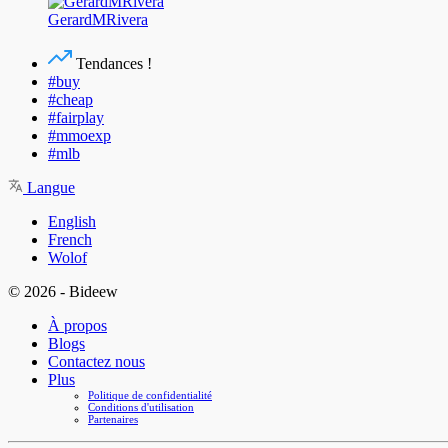
GerardMRivera
Tendances !
#buy
#cheap
#fairplay
#mmoexp
#mlb
Langue
English
French
Wolof
© 2026 - Bideew
À propos
Blogs
Contactez nous
Plus
Politique de confidentialité
Conditions d'utilisation
Partenaires