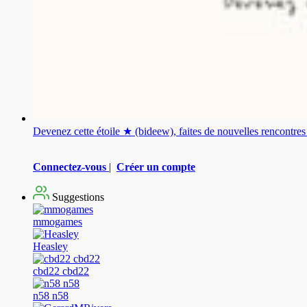
Devenez cette étoile ★ (bideew), faites de nouvelles rencontr
Connectez-vous
|
Créer un compte
Suggestions
mmogames
Heasley
cbd22 cbd22
n58 n58