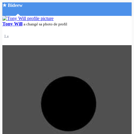
★ Bideew
Accueil
Tony Will
a changé sa photo de profil
1 a
Recherche Avancée
Mon compte
Connexion
Créer un compte
Mode nuit