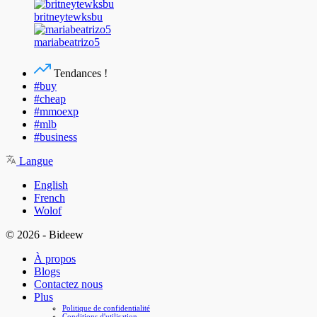
britneytewksbu
mariabeatrizo5
Tendances !
#buy
#cheap
#mmoexp
#mlb
#business
Langue
English
French
Wolof
© 2026 - Bideew
À propos
Blogs
Contactez nous
Plus
Politique de confidentialité
Conditions d'utilisation