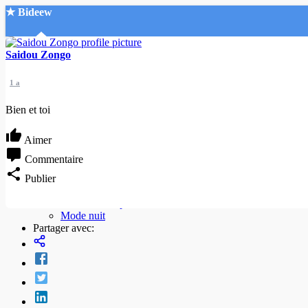
★ Bideew
Accueil
Saidou Zongo
1 a
Bien et toi
Aimer
Recherche Avancée
Commentaire
Publier
Mon compte
Connexion
Créer un compte
Mode nuit
Partager avec: