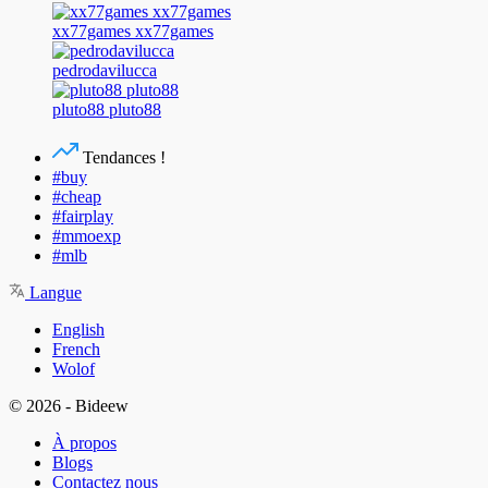
xx77games xx77games
pedrodavilucca
pluto88 pluto88
Tendances !
#buy
#cheap
#fairplay
#mmoexp
#mlb
Langue
English
French
Wolof
© 2026 - Bideew
À propos
Blogs
Contactez nous