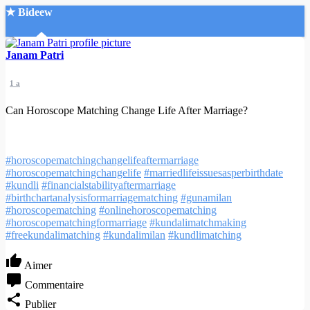
★ Bideew
Accueil
Janam Patri
1 a
Can Horoscope Matching Change Life After Marriage?
Recherche Avancée
#horoscopematchingchangelifeaftermarriage
#horoscopematchingchangelife
#marriedlifeissuesasperbirthdate
Mon compte
#kundli
#financialstabilityaftermarriage
Connexion
#birthchartanalysisformarriagematching
#gunamilan
Créer un compte
#horoscopematching
#onlinehoroscopematching
Mode nuit
#horoscopematchingformarriage
#kundalimatchmaking
#freekundalimatching
#kundalimilan
#kundlimatching
Aimer
Commentaire
Publier