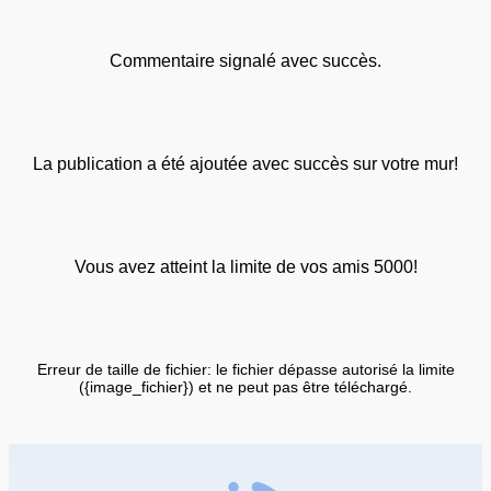
Commentaire signalé avec succès.
La publication a été ajoutée avec succès sur votre mur!
Vous avez atteint la limite de vos amis 5000!
Erreur de taille de fichier: le fichier dépasse autorisé la limite
({image_fichier}) et ne peut pas être téléchargé.