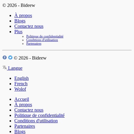
© 2026 - Bideew
À propos
Blogs
Contactez nous
Plus
Politique de confidentialité
Conditions d'utilisation
Partenaires
© 2026 - Bideew
Langue
English
French
Wolof
Accueil
À propos
Contactez nous
Politique de confidentialité
Conditions d'utilisation
Partenaires
Blogs