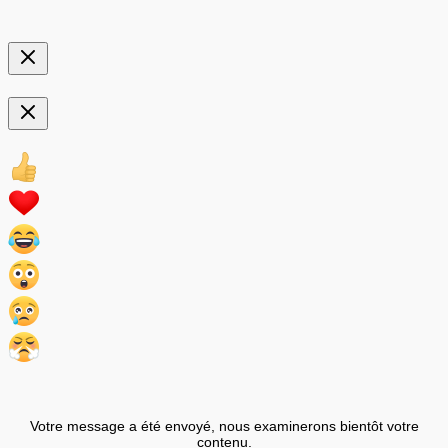
Votre message a été envoyé, nous examinerons bientôt votre
contenu.