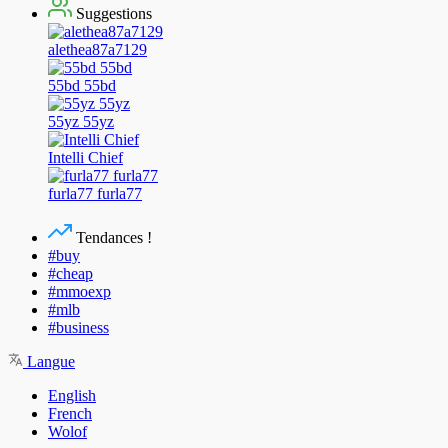
Suggestions
alethea87a7129
55bd 55bd
55yz 55yz
Intelli Chief
furla77 furla77
Tendances !
#buy
#cheap
#mmoexp
#mlb
#business
Langue
English
French
Wolof