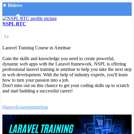
★ Bideew
Accueil
NSPL RTC
1 a
Laravel Training Course in Amritsar
Gain the skills and knowledge you need to create powerful,
dynamic web apps with the Laravel framework. NSPL is offering
Recherche Avancée
professional laravel training in amritsar to help you take the next step
in web development. With the help of industry experts, you'll learn
Mon compte
how to turn your passion into a job.
Connexion
Don't miss out on this chance to get your coding skills up to scratch
Créer un compte
and start building a successful career!
Mode nuit
#laravelcourseinamritsar