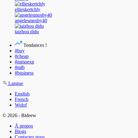
ellieskertchly
angelesmosby40
taizhou didu
Tendances !
#buy
#cheap
#mmoexp
#mlb
#business
Langue
English
French
Wolof
© 2026 - Bideew
À propos
Blogs
Contactez nous