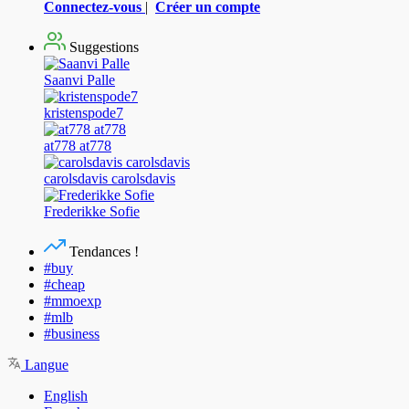
Connectez-vous
|
Créer un compte
Suggestions
Saanvi Palle
kristenspode7
at778 at778
carolsdavis carolsdavis
Frederikke Sofie
Tendances !
#buy
#cheap
#mmoexp
#mlb
#business
Langue
English