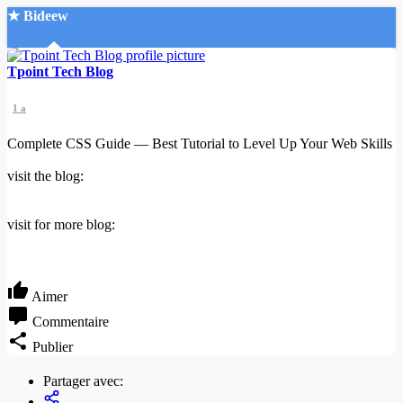
★ Bideew
Accueil
Tpoint Tech Blog
1 a
Complete CSS Guide — Best Tutorial to Level Up Your Web Skills
visit the blog:
Recherche Avancée
visit for more blog:
Mon compte
Connexion
Créer un compte
Mode nuit
Aimer
Commentaire
Publier
Partager avec: