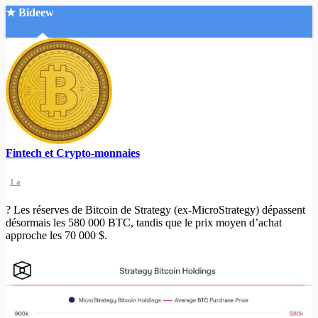
★ Bideew
Accueil
Fintech et Crypto-monnaies
Recherche Avancée
1 a
Mon compte
Connexion
? Les réserves de Bitcoin de Strategy (ex-MicroStrategy) dépassent
Créer un compte
désormais les 580 000 BTC, tandis que le prix moyen d’achat
Mode nuit
approche les 70 000 $.