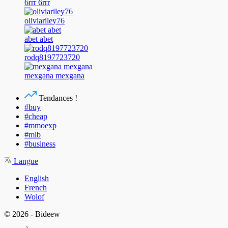
6rrr 6rrr
oliviariley76
abet abet
rodq8197723720
mexgana mexgana
Tendances !
#buy
#cheap
#mmoexp
#mlb
#business
Langue
English
French
Wolof
© 2026 - Bideew