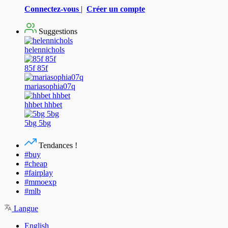
Connectez-vous
|
Créer un compte
Suggestions
helennichols
85f 85f
mariasophia07q
hhbet hhbet
5bg 5bg
Tendances !
#buy
#cheap
#fairplay
#mmoexp
#mlb
Langue
English