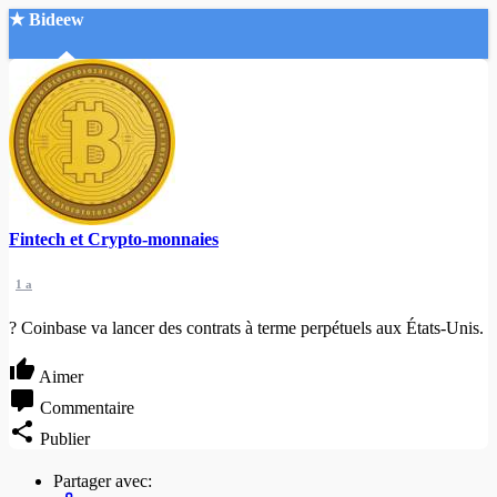
★ Bideew
Accueil
Fintech et Crypto-monnaies
Recherche Avancée
1 a
Mon compte
Connexion
? Coinbase va lancer des contrats à terme perpétuels aux États-Unis.
Créer un compte
Mode nuit
Aimer
Commentaire
Publier
Partager avec: