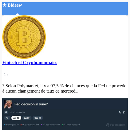
★ Bideew
Accueil
Fintech et Crypto-monnaies
Recherche Avancée
1 a
Mon compte
Connexion
? Selon Polymarket, il y a 97,5 % de chances que la Fed ne procède
Créer un compte
à aucun changement de taux ce mercredi.
Mode nuit