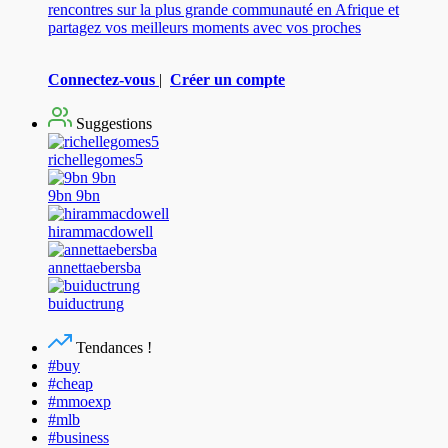
rencontres sur la plus grande communauté en Afrique et
partagez vos meilleurs moments avec vos proches
Connectez-vous
|
Créer un compte
Suggestions
richellegomes5
9bn 9bn
hirammacdowell
annettaebersba
buiductrung
Tendances !
#buy
#cheap
#mmoexp
#mlb
#business