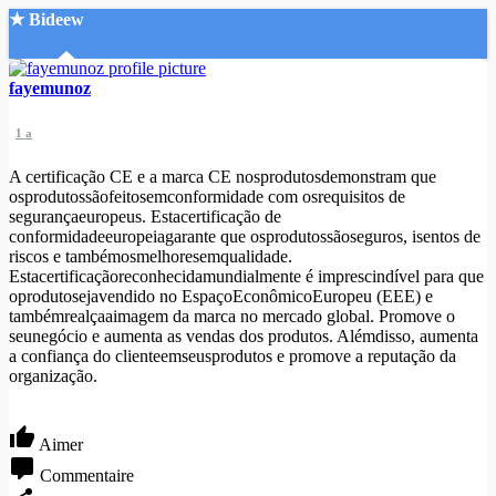
★ Bideew
Accueil
fayemunoz
1 a
A certificação CE e a marca CE nosprodutosdemonstram que
osprodutossãofeitosemconformidade com osrequisitos de
segurançaeuropeus. Estacertificação de
conformidadeeuropeiagarante que osprodutossãoseguros, isentos de
Recherche Avancée
riscos e tambémosmelhoresemqualidade.
Estacertificaçãoreconhecidamundialmente é imprescindível para que
Mon compte
oprodutosejavendido no EspaçoEconômicoEuropeu (EEE) e
Connexion
tambémrealçaaimagem da marca no mercado global. Promove o
Créer un compte
seunegócio e aumenta as vendas dos produtos. Alémdisso, aumenta
Mode nuit
a confiança do clienteemseusprodutos e promove a reputação da
organização.
Aimer
Commentaire