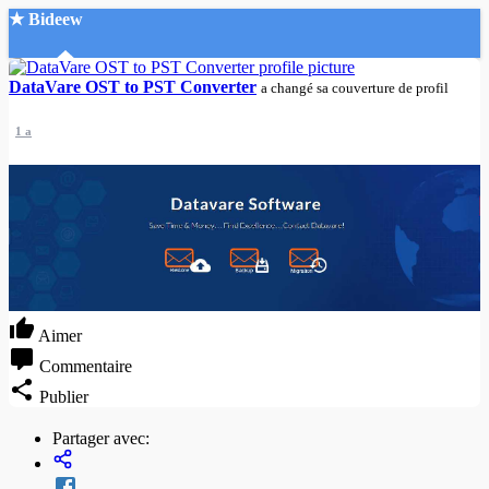
★ Bideew
Accueil
DataVare OST to PST Converter
a changé sa couverture de profil
1 a
Recherche Avancée
Mon compte
Connexion
Créer un compte
Aimer
Mode nuit
Commentaire
Publier
Partager avec: