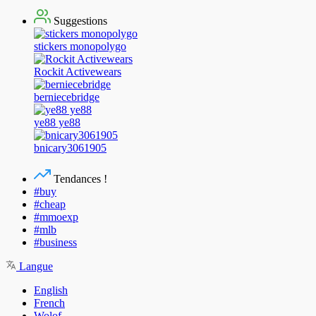
Suggestions
stickers monopolygo
Rockit Activewears
berniecebridge
ye88 ye88
bnicary3061905
Tendances !
#buy
#cheap
#mmoexp
#mlb
#business
Langue
English
French
Wolof