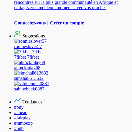
rencontres sur la plus grande communauté en Afrique et
partagez vos meilleurs moments avec vos proches
Connectez-vous
|
Créer un compte
Suggestions
ronnieslover57
7fkbet 7fkbet
alimckinlay68
simahall613632
sabinebuck0887
Tendances !
#buy
#cheap
#fairplay
#mmoexp
#mlb