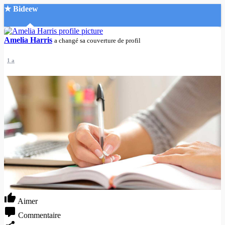
★ Bideew
Accueil
Amelia Harris
a changé sa couverture de profil
1 a
Recherche Avancée
Mon compte
Connexion
Créer un compte
Mode nuit
Aimer
Commentaire