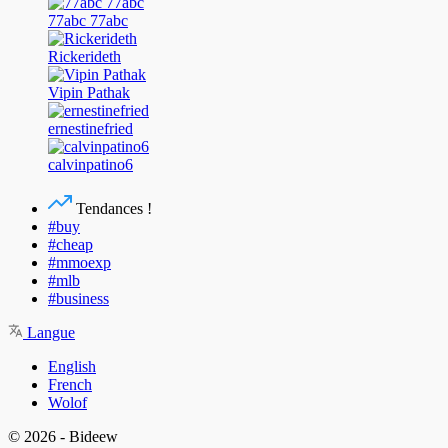
77abc 77abc
Rickerideth
Vipin Pathak
ernestinefried
calvinpatino6
Tendances !
#buy
#cheap
#mmoexp
#mlb
#business
Langue
English
French
Wolof
© 2026 - Bideew