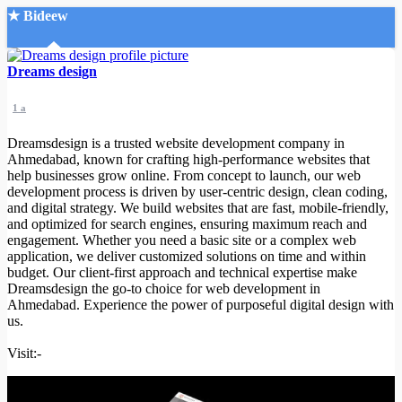
★ Bideew
Accueil
Dreams design
1 a
Dreamsdesign is a trusted website development company in
Ahmedabad, known for crafting high-performance websites that
help businesses grow online. From concept to launch, our web
development process is driven by user-centric design, clean coding,
Recherche Avancée
and digital strategy. We build websites that are fast, mobile-friendly,
and optimized for search engines, ensuring maximum reach and
Mon compte
engagement. Whether you need a basic site or a complex web
Connexion
application, we deliver customized solutions on time and within
Créer un compte
budget. Our client-first approach and technical expertise make
Mode nuit
Dreamsdesign the go-to choice for web development in
Ahmedabad. Experience the power of purposeful digital design with
us.
Visit:-