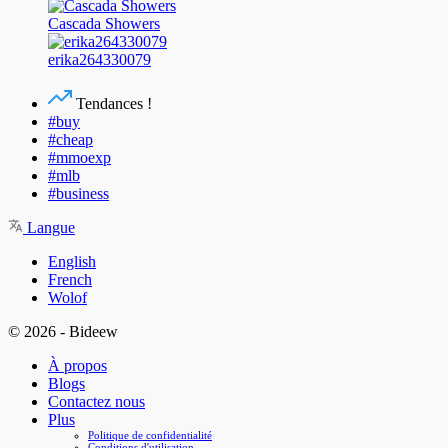
Cascada Showers
erika264330079
Tendances !
#buy
#cheap
#mmoexp
#mlb
#business
Langue
English
French
Wolof
© 2026 - Bideew
À propos
Blogs
Contactez nous
Plus
Politique de confidentialité
Conditions d'utilisation