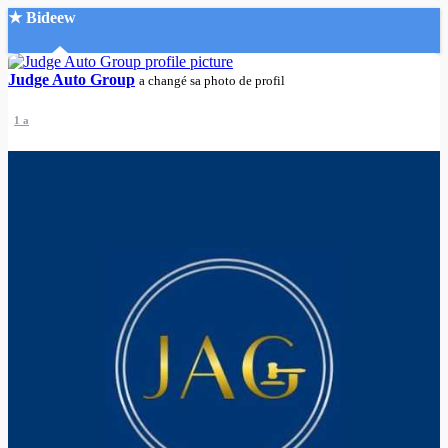
★ Bideew
Accueil
Judge Auto Group
a changé sa photo de profil
1 a
Recherche Avancée
Mon compte
Connexion
Créer un compte
Mode nuit