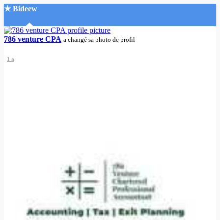
★ Bideew
Accueil
786 venture CPA
a changé sa photo de profil
1 a
Recherche Avancée
Mon compte
Connexion
Créer un compte
Mode nuit