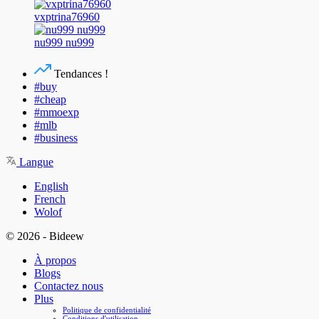
vxptrina76960
nu999 nu999
Tendances !
#buy
#cheap
#mmoexp
#mlb
#business
Langue
English
French
Wolof
© 2026 - Bideew
À propos
Blogs
Contactez nous
Plus
Politique de confidentialité
Conditions d'utilisation