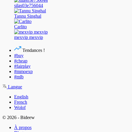
silas03e756044
Tannu Singhal
Carlito
mexvip mexvip
Tendances !
#buy
#cheap
#fairplay
#mmoexp
#mlb
Langue
English
French
Wolof
© 2026 - Bideew
À propos