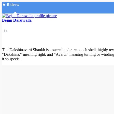
★ Bideew
Accueil
Bejan Daruwalla
1 a
The Dakshinavarti Shankh is a sacred and rare conch shell, highly rev
"Dakshina," meaning right, and "Avarti," meaning turning or winding. The 
Recherche Avancée
it so special.
Mon compte
Connexion
Créer un compte
Mode nuit