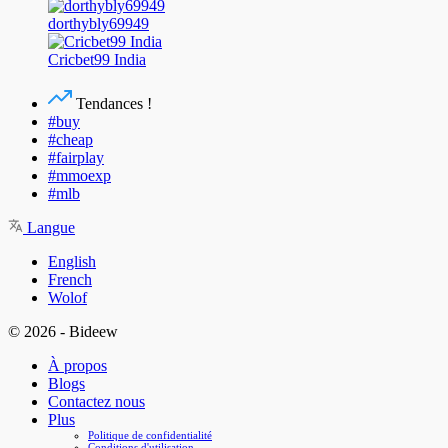
dorthybly69949
Cricbet99 India
Tendances !
#buy
#cheap
#fairplay
#mmoexp
#mlb
Langue
English
French
Wolof
© 2026 - Bideew
À propos
Blogs
Contactez nous
Plus
Politique de confidentialité
Conditions d'utilisation