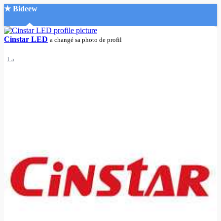
★ Bideew
Accueil
Cinstar LED
a changé sa photo de profil
1 a
Recherche Avancée
Mon compte
Connexion
Créer un compte
Mode nuit