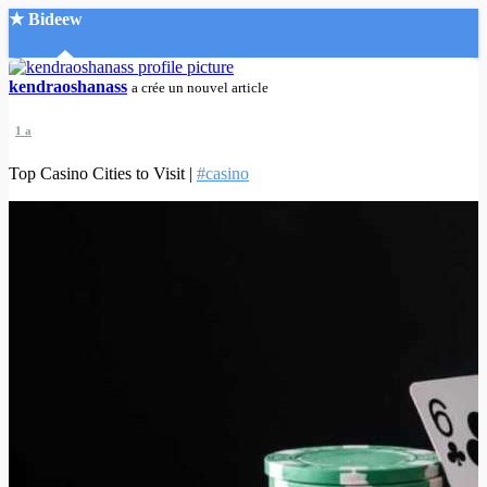
★ Bideew
Accueil
kendraoshanass
a crée un nouvel article
1 a
Top Casino Cities to Visit |
#casino
Recherche Avancée
Mon compte
Connexion
Créer un compte
Mode nuit