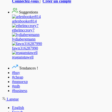
Connectez-vous
|
Créer un compte
Suggestions
arlenbooker814
ethelmccrory7
lydiabergmann
fawn316287990
reaganstawell
Tendances !
#buy
#cheap
#mmoexp
#mlb
#business
Langue
English