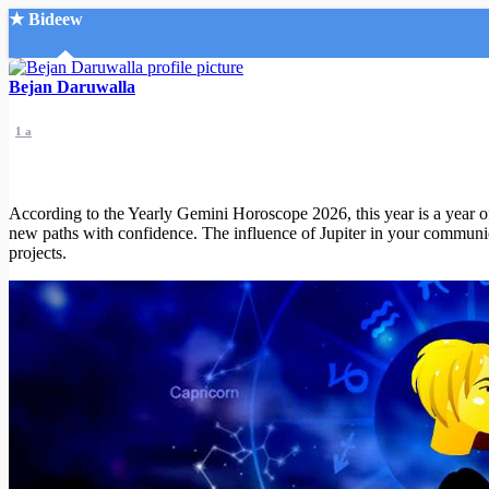
★ Bideew
Accueil
Bejan Daruwalla
1 a
According to the Yearly Gemini Horoscope 2026, this year is a year of
new paths with confidence. The influence of Jupiter in your communicati
Recherche Avancée
projects.
Mon compte
Connexion
Créer un compte
Mode nuit