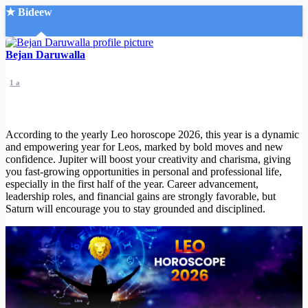
★ Bideew
Accueil
Bejan Daruwalla
1 a
According to the yearly Leo horoscope 2026, this year is a dynamic
and empowering year for Leos, marked by bold moves and new
Recherche Avancée
confidence. Jupiter will boost your creativity and charisma, giving
you fast-growing opportunities in personal and professional life,
Mon compte
especially in the first half of the year. Career advancement,
Connexion
leadership roles, and financial gains are strongly favorable, but
Créer un compte
Saturn will encourage you to stay grounded and disciplined.
Mode nuit