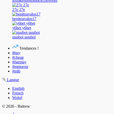
softakenpsttomboxconverter
27e 27e
benitoavalos17
y6bet y6bet
uuuboi uuuboi
Tendances !
#buy
#cheap
#fairplay
#mmoexp
#mlb
Langue
English
French
Wolof
© 2026 - Bideew