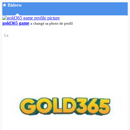
★ Bideew
Accueil
gold365 game
a changé sa photo de profil
1 a
Recherche Avancée
Mon compte
Connexion
Créer un compte
Mode nuit