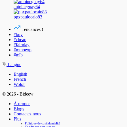
antoineguay64
ppxpaulocaio83
Tendances !
#buy
#cheap
#fairplay
#mmoexp
#mlb
Langue
English
French
Wolof
© 2026 - Bideew
À propos
Blogs
Contactez nous
Plus
Politique de confidentialité
Conditions d'utilisation