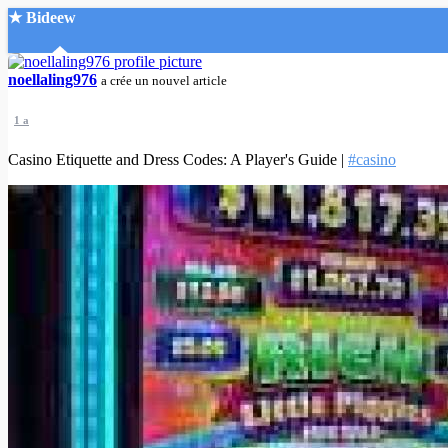
★ Bideew
Accueil
noellaling976
a crée un nouvel article
1 a
Casino Etiquette and Dress Codes: A Player's Guide |
#casino
Recherche Avancée
Mon compte
Connexion
Créer un compte
Mode nuit