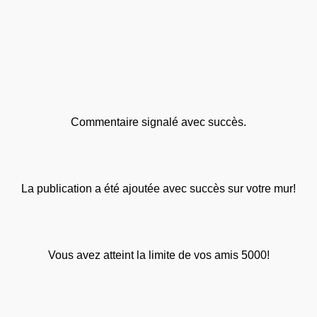
Commentaire signalé avec succès.
La publication a été ajoutée avec succès sur votre mur!
Vous avez atteint la limite de vos amis 5000!