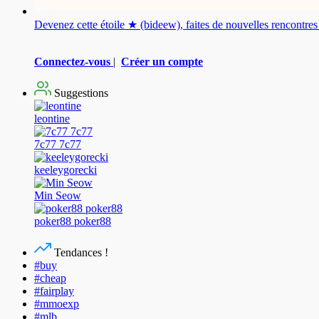
Devenez cette étoile ★ (bideew), faites de nouvelles rencontr
Connectez-vous
|
Créer un compte
Suggestions
leontine
7c77 7c77
keeleygorecki
Min Seow
poker88 poker88
Tendances !
#buy
#cheap
#fairplay
#mmoexp
#mlb