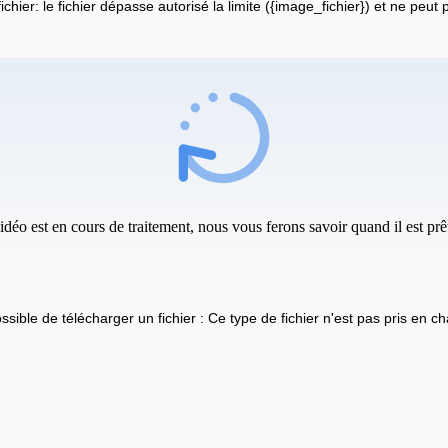
fichier: le fichier dépasse autorisé la limite ({image_fichier}) et ne peut
idéo est en cours de traitement, nous vous ferons savoir quand il est prêt
ssible de télécharger un fichier : Ce type de fichier n'est pas pris en ch