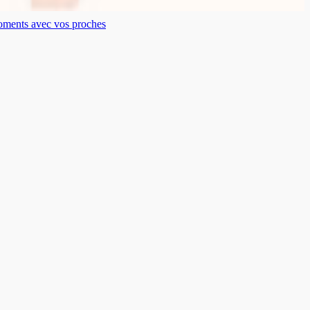
moments avec vos proches