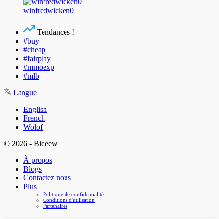
winfredwicken0
Tendances !
#buy
#cheap
#fairplay
#mmoexp
#mlb
Langue
English
French
Wolof
© 2026 - Bideew
À propos
Blogs
Contactez nous
Plus
Politique de confidentialité
Conditions d'utilisation
Partenaires