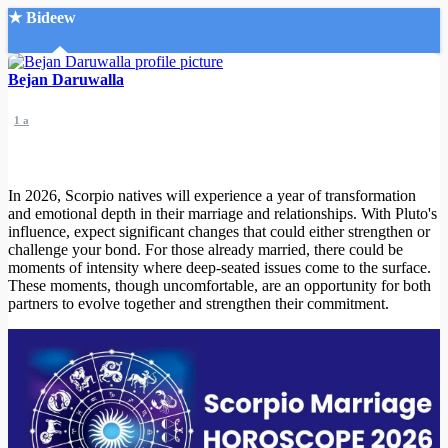
★ Bideew
Accueil
Bejan Daruwalla
1 a
In 2026, Scorpio natives will experience a year of transformation
and emotional depth in their marriage and relationships. With Pluto's
Recherche Avancée
influence, expect significant changes that could either strengthen or
challenge your bond. For those already married, there could be
Mon compte
moments of intensity where deep-seated issues come to the surface.
Connexion
These moments, though uncomfortable, are an opportunity for both
Créer un compte
partners to evolve together and strengthen their commitment.
Mode nuit