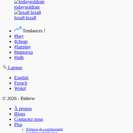
todaygoldrate
luxa8 luxa8
Tendances !
#buy
#cheap
#fairplay
#mmoexp
#mlb
Langue
English
French
Wolof
© 2026 - Bideew
À propos
Blogs
Contactez nous
Plus
Politique de confidentialité
Conditions d'utilisation