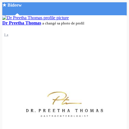
★ Bideew
Accueil
Dr Preetha Thomas
a changé sa photo de profil
1 a
Recherche Avancée
Mon compte
Connexion
Créer un compte
Mode nuit