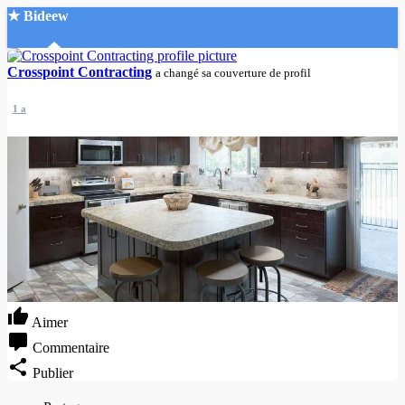
★ Bideew
Accueil
Crosspoint Contracting
a changé sa couverture de profil
1 a
Recherche Avancée
Mon compte
Connexion
Créer un compte
Mode nuit
Aimer
Commentaire
Publier