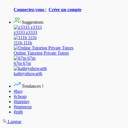
Connectez-vous
|
Créer un compte
Suggestions
z3333 z3333
111b 111b
Online Tutoring Private Tutors
67m 67m
kathrynhowarth
Tendances !
#buy
#cheap
#fairplay
#mmoexp
#mlb
Langue