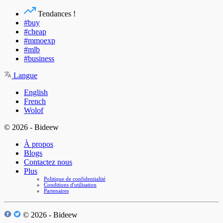
Tendances !
#buy
#cheap
#mmoexp
#mlb
#business
Langue
English
French
Wolof
© 2026 - Bideew
À propos
Blogs
Contactez nous
Plus
Politique de confidentialité
Conditions d'utilisation
Partenaires
© 2026 - Bideew