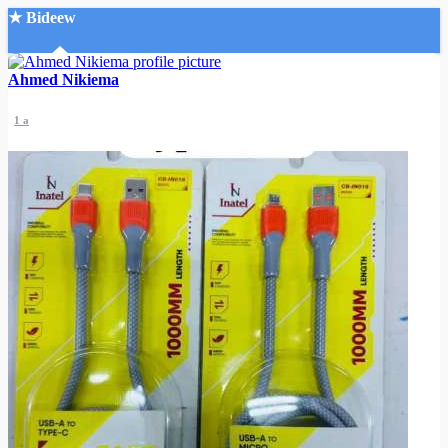
★ Bideew
Accueil
Ahmed Nikiema
1 a
Recherche Avancée
Mon compte
Connexion
Créer un compte
Mode nuit